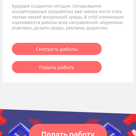
Будущее создается сегодня. Сегодняшние
концептуальные разработки уже завтра могут стать
частью нашей визуальной среды. В этой номинации
оцениваются работы всех направлений: айдентика,
упаковка, дизайн среды, реклама, диджитал.
Смотреть работы
Подать работу
Подать работу